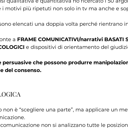
si qualitativa e quantitativa ho ricercato i 50 arg
i e i motivi più ripetuti non solo in tv ma anche e so
ono elencati una doppia volta perché rientrano i
ronte a 
FRAME COMUNICATIVI/narrativi BASATI 
COLOGICI 
e dispositivi di orientamento del giudizi
e persuasive che possono produrre manipolazio
 e del consenso.
LOGICA
o non è “scegliere una parte”, ma applicare un me
nicazione.
a comunicazione non si analizzano tutte le posizion