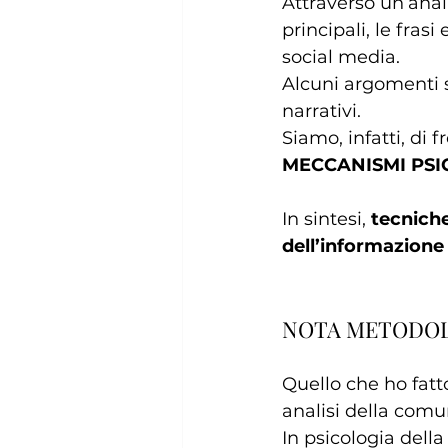
Attraverso un’anali
principali, le fras
social media. 
Alcuni argomenti s
narrativi.
Siamo, infatti, di f
MECCANISMI PSI
In sintesi, 
tecnich
dell’informazione
NOTA METODO
Quello che ho fatt
analisi della comu
In psicologia dell