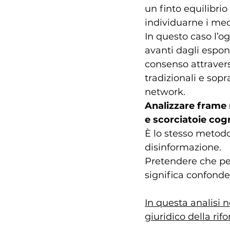
un finto equilibrio 
individuarne i mec
In questo caso l’o
avanti dagli espon
consenso attravers
tradizionali e sopr
network.
Analizzare
frame 
e scorciatoie cog
È lo stesso metodo 
disinformazione.
Pretendere che per
significa confonder
In questa analisi n
giuridico della rif