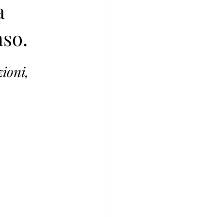
a
nso.
ioni, 