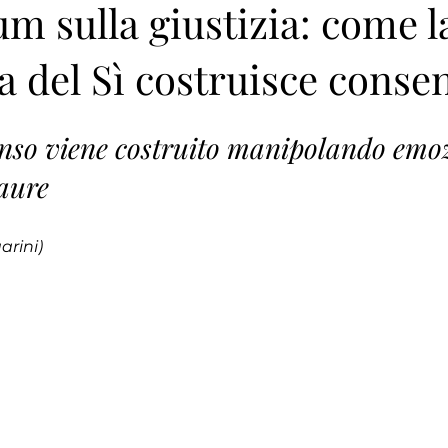
m sulla giustizia: come l
 del Sì costruisce conse
nso viene costruito manipolando emoz
paure
arini)