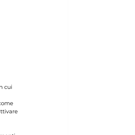
n cui 
 come 
ttivare 