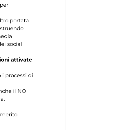
 per 
tro portata 
ostruendo 
media 
ei social 
oni attivate 
i processi di 
nche il NO 
a.
 merito 