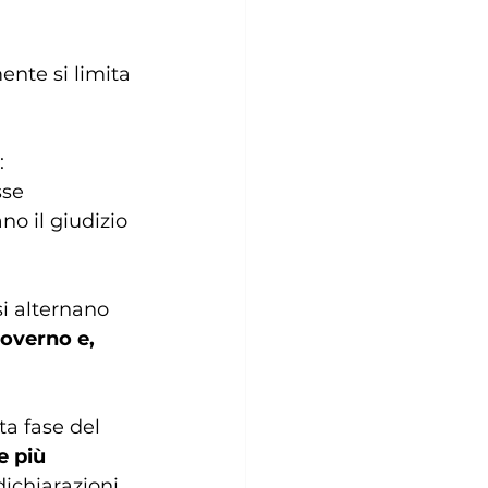
nte si limita 
: 
sse 
no il giudizio 
i alternano 
governo e, 
a fase del 
 più 
dichiarazioni 