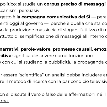
politico: si studia un 
corpus preciso di messaggi
canismi persuasivi.
ggetto è
 la campagna comunicativa del SÌ 
— peral
enti oggi al governo —, perché è quella che sta c
o la produzione massiccia di slogan, l’utilizzo di 
attutto di semplificazione di messaggi all’interno d
narrativi, parole-valore, promesse causali, emozi
nitive
 significa descrivere come funzionano.
con cui si studiano la pubblicità, la propaganda o 
 essere “scientifica” un’analisi debba includere a
e il metodo di ricerca con la par condicio televisiv
on si discute il vero o falso delle affermazioni né il
orma.