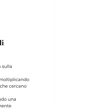
i 
 sulla 
 moltiplicando 
 che cercano 
ndo una 
mente 