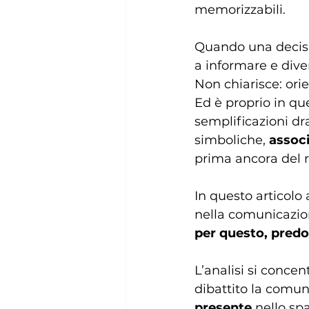
memorizzabili.
Quando una decisio
a informare e dive
Non chiarisce: orie
Ed è proprio in que
semplificazioni dr
simboliche, 
assoc
prima ancora del 
In questo articolo
nella comunicazion
per questo, predo
L’analisi si conce
dibattito la comuni
presente
 nello sp