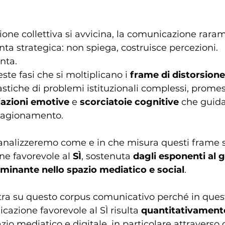
ne collettiva si avvicina, la comunicazione rarame
nta strategica: non spiega, costruisce percezioni. 
nta.
ste fasi che si moltiplicano i
 frame di distorsione
astiche di problemi istituzionali complessi, prome
iazioni emotive
 e 
scorciatoie cognitive
 che guida
ragionamento.
 analizzeremo come e in che misura questi frame s
e favorevole al 
SÌ
, sostenuta 
dagli esponenti al 
minante nello spazio mediatico e social
.
ntra su questo corpus comunicativo perché in quest
cazione favorevole al SÌ risulta
 quantitativamente
azio mediatico e digitale, in particolare attraverso 