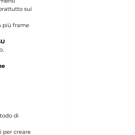
omenti 
prattutto sui 
n più frame 
SU 
o.
ne 
todo di 
i per creare 