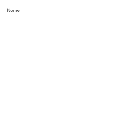
Nome
Cognome
Email
Messaggio
Send